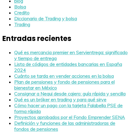
blog
Bolsa
Credito
Diccionario de Trading y bolsa
Trading
Entradas recientes
Qué es mercancia premier en Servientrega: significado
y tiempo de entrega
Lista de códigos de entidades bancarias en España
2024
Cuánto se tarda en vender acciones en la bolsa
Plan de pensiones y fondo de pensiones para el
bienestar en México
Consignar a Nequi desde cajero: guía rápida y sencilla
Qué es un bróker en trading y para qué sirve
Cómo hacer un pago con la tarjeta Falabella PSE de
forma rápida
Proyectos aprobados por el Fondo Emprender SENA
Definición y funciones de las administradoras de
fondos de pensiones