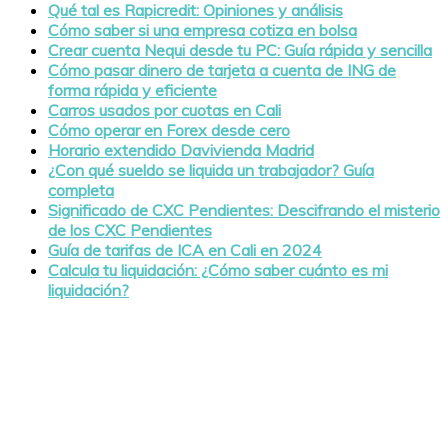
Qué tal es Rapicredit: Opiniones y análisis
Cómo saber si una empresa cotiza en bolsa
Crear cuenta Nequi desde tu PC: Guía rápida y sencilla
Cómo pasar dinero de tarjeta a cuenta de ING de
forma rápida y eficiente
Carros usados por cuotas en Cali
Cómo operar en Forex desde cero
Horario extendido Davivienda Madrid
¿Con qué sueldo se liquida un trabajador? Guía
completa
Significado de CXC Pendientes: Descifrando el misterio
de los CXC Pendientes
Guía de tarifas de ICA en Cali en 2024
Calcula tu liquidación: ¿Cómo saber cuánto es mi
liquidación?