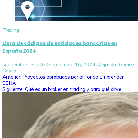
Trading
Lista de códigos de entidades bancarias en
España 2024
septiembre 16, 2024
septiembre 16, 2024
Alejandro Gómez
García
Navegación
Anterior:
Proyectos aprobados por el Fondo Emprender
SENA
de
Siguiente:
Qué es un bróker en trading y para qué sirve
entradas