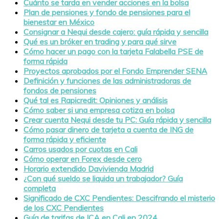
Cuánto se tarda en vender acciones en la bolsa
Plan de pensiones y fondo de pensiones para el
bienestar en México
Consignar a Nequi desde cajero: guía rápida y sencilla
Qué es un bróker en trading y para qué sirve
Cómo hacer un pago con la tarjeta Falabella PSE de
forma rápida
Proyectos aprobados por el Fondo Emprender SENA
Definición y funciones de las administradoras de
fondos de pensiones
Qué tal es Rapicredit: Opiniones y análisis
Cómo saber si una empresa cotiza en bolsa
Crear cuenta Nequi desde tu PC: Guía rápida y sencilla
Cómo pasar dinero de tarjeta a cuenta de ING de
forma rápida y eficiente
Carros usados por cuotas en Cali
Cómo operar en Forex desde cero
Horario extendido Davivienda Madrid
¿Con qué sueldo se liquida un trabajador? Guía
completa
Significado de CXC Pendientes: Descifrando el misterio
de los CXC Pendientes
Guía de tarifas de ICA en Cali en 2024