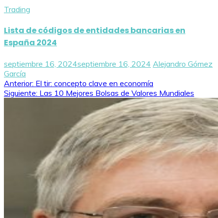
Trading
Lista de códigos de entidades bancarias en
España 2024
septiembre 16, 2024
septiembre 16, 2024
Alejandro Gómez
García
Navegación
Anterior:
El tir: concepto clave en economía
Siguiente:
Las 10 Mejores Bolsas de Valores Mundiales
de
entradas