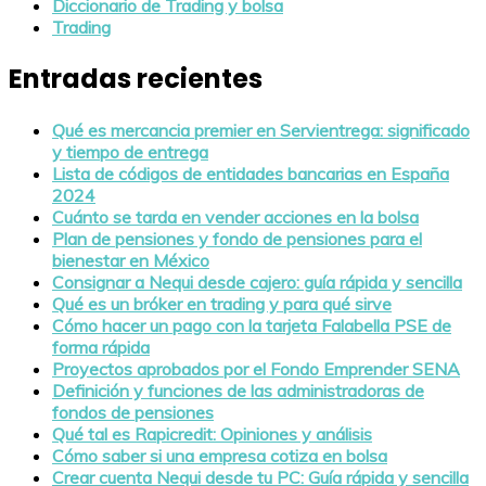
Diccionario de Trading y bolsa
Trading
Entradas recientes
Qué es mercancia premier en Servientrega: significado
y tiempo de entrega
Lista de códigos de entidades bancarias en España
2024
Cuánto se tarda en vender acciones en la bolsa
Plan de pensiones y fondo de pensiones para el
bienestar en México
Consignar a Nequi desde cajero: guía rápida y sencilla
Qué es un bróker en trading y para qué sirve
Cómo hacer un pago con la tarjeta Falabella PSE de
forma rápida
Proyectos aprobados por el Fondo Emprender SENA
Definición y funciones de las administradoras de
fondos de pensiones
Qué tal es Rapicredit: Opiniones y análisis
Cómo saber si una empresa cotiza en bolsa
Crear cuenta Nequi desde tu PC: Guía rápida y sencilla