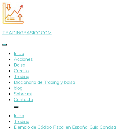
Saltar
al
contenido
TRADINGBASICO.COM
Inicio
Acciones
Bolsa
Credito
Trading
Diccionario de Trading y bolsa
blog
Sobre mi
Contacto
Inicio
Trading
Ejemplo de Código Fiscal en España: Guía Concisa