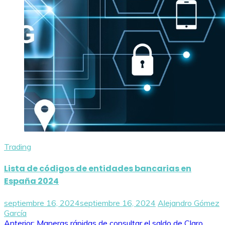
Trading
Lista de códigos de entidades bancarias en
España 2024
septiembre 16, 2024
septiembre 16, 2024
Alejandro Gómez
García
Anterior:
Maneras rápidas de consultar el saldo de Claro