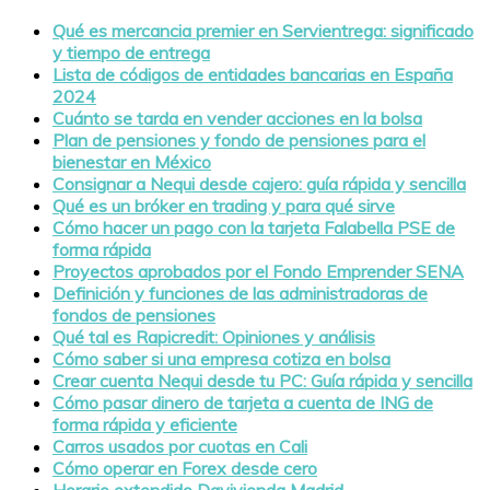
Qué es mercancia premier en Servientrega: significado
y tiempo de entrega
Lista de códigos de entidades bancarias en España
2024
Cuánto se tarda en vender acciones en la bolsa
Plan de pensiones y fondo de pensiones para el
bienestar en México
Consignar a Nequi desde cajero: guía rápida y sencilla
Qué es un bróker en trading y para qué sirve
Cómo hacer un pago con la tarjeta Falabella PSE de
forma rápida
Proyectos aprobados por el Fondo Emprender SENA
Definición y funciones de las administradoras de
fondos de pensiones
Qué tal es Rapicredit: Opiniones y análisis
Cómo saber si una empresa cotiza en bolsa
Crear cuenta Nequi desde tu PC: Guía rápida y sencilla
Cómo pasar dinero de tarjeta a cuenta de ING de
forma rápida y eficiente
Carros usados por cuotas en Cali
Cómo operar en Forex desde cero
Horario extendido Davivienda Madrid