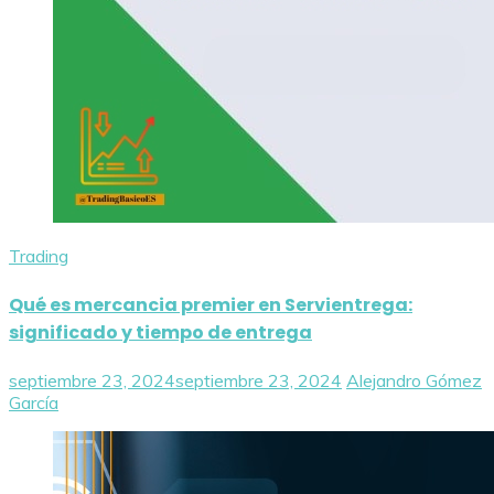
Trading
Qué es mercancia premier en Servientrega:
significado y tiempo de entrega
septiembre 23, 2024
septiembre 23, 2024
Alejandro Gómez
García