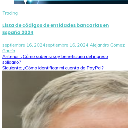
Trading
Lista de códigos de entidades bancarias en
España 2024
septiembre 16, 2024
septiembre 16, 2024
Alejandro Gómez
García
Navegación
Anterior:
¿Cómo saber si soy beneficiaria del ingreso
solidario?
de
Siguiente:
¿Cómo identificar mi cuenta de PayPal?
entradas