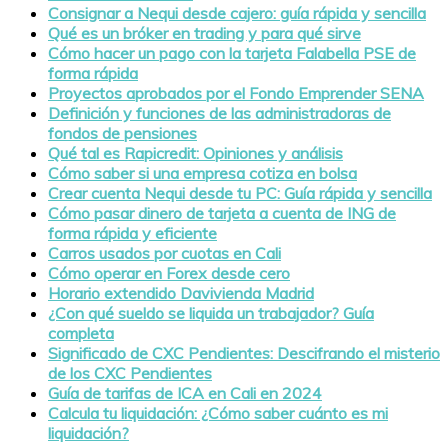
Consignar a Nequi desde cajero: guía rápida y sencilla
Qué es un bróker en trading y para qué sirve
Cómo hacer un pago con la tarjeta Falabella PSE de
forma rápida
Proyectos aprobados por el Fondo Emprender SENA
Definición y funciones de las administradoras de
fondos de pensiones
Qué tal es Rapicredit: Opiniones y análisis
Cómo saber si una empresa cotiza en bolsa
Crear cuenta Nequi desde tu PC: Guía rápida y sencilla
Cómo pasar dinero de tarjeta a cuenta de ING de
forma rápida y eficiente
Carros usados por cuotas en Cali
Cómo operar en Forex desde cero
Horario extendido Davivienda Madrid
¿Con qué sueldo se liquida un trabajador? Guía
completa
Significado de CXC Pendientes: Descifrando el misterio
de los CXC Pendientes
Guía de tarifas de ICA en Cali en 2024
Calcula tu liquidación: ¿Cómo saber cuánto es mi
liquidación?