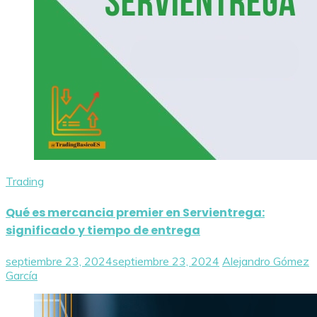
Trading
Qué es mercancia premier en Servientrega:
significado y tiempo de entrega
septiembre 23, 2024
septiembre 23, 2024
Alejandro Gómez
García