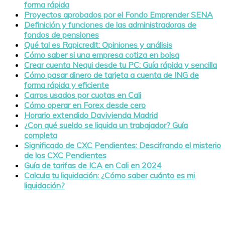
forma rápida
Proyectos aprobados por el Fondo Emprender SENA
Definición y funciones de las administradoras de
fondos de pensiones
Qué tal es Rapicredit: Opiniones y análisis
Cómo saber si una empresa cotiza en bolsa
Crear cuenta Nequi desde tu PC: Guía rápida y sencilla
Cómo pasar dinero de tarjeta a cuenta de ING de
forma rápida y eficiente
Carros usados por cuotas en Cali
Cómo operar en Forex desde cero
Horario extendido Davivienda Madrid
¿Con qué sueldo se liquida un trabajador? Guía
completa
Significado de CXC Pendientes: Descifrando el misterio
de los CXC Pendientes
Guía de tarifas de ICA en Cali en 2024
Calcula tu liquidación: ¿Cómo saber cuánto es mi
liquidación?