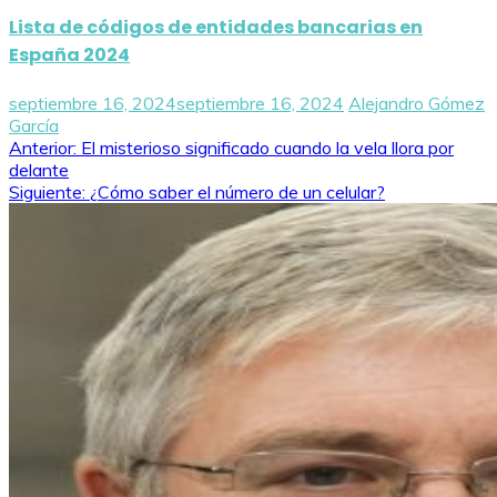
Lista de códigos de entidades bancarias en
España 2024
septiembre 16, 2024
septiembre 16, 2024
Alejandro Gómez
García
Navegación
Anterior:
El misterioso significado cuando la vela llora por
delante
de
Siguiente:
¿Cómo saber el número de un celular?
entradas