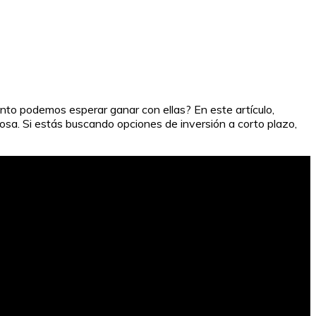
uánto podemos esperar ganar con ellas? En este artículo,
tosa. Si estás buscando opciones de inversión a corto plazo,