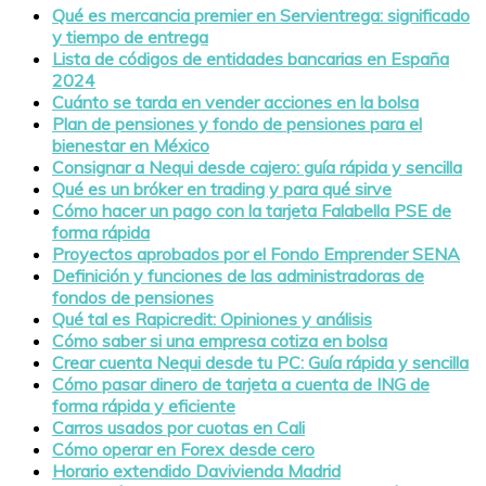
Qué es mercancia premier en Servientrega: significado
y tiempo de entrega
Lista de códigos de entidades bancarias en España
2024
Cuánto se tarda en vender acciones en la bolsa
Plan de pensiones y fondo de pensiones para el
bienestar en México
Consignar a Nequi desde cajero: guía rápida y sencilla
Qué es un bróker en trading y para qué sirve
Cómo hacer un pago con la tarjeta Falabella PSE de
forma rápida
Proyectos aprobados por el Fondo Emprender SENA
Definición y funciones de las administradoras de
fondos de pensiones
Qué tal es Rapicredit: Opiniones y análisis
Cómo saber si una empresa cotiza en bolsa
Crear cuenta Nequi desde tu PC: Guía rápida y sencilla
Cómo pasar dinero de tarjeta a cuenta de ING de
forma rápida y eficiente
Carros usados por cuotas en Cali
Cómo operar en Forex desde cero
Horario extendido Davivienda Madrid