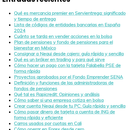
Qué es mercancia premier en Servientrega: significado
y tiempo de entrega
Lista de códigos de entidades bancarias en España
2024
Cuánto se tarda en vender acciones en la bolsa
Plan de pensiones y fondo de pensiones para el
bienestar en México
Consignar a Nequi desde cajero: guía rápida y sencilla
Qué es un bróker en trading y para qué sirve
Cómo hacer un pago con la tarjeta Falabella PSE de
forma rápida
Proyectos aprobados por el Fondo Emprender SENA
Definición y funciones de las administradoras de
fondos de pensiones
Qué tal es Rapicredit: Opiniones y análisis
Cómo saber si una empresa cotiza en bolsa
Crear cuenta Nequi desde tu PC: Guía rápida y sencilla
Cómo pasar dinero de tarjeta a cuenta de ING de
forma rápida y eficiente
Carros usados por cuotas en Cali
Cómo operar en Forex desde cero