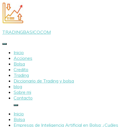
Saltar
al
contenido
TRADINGBASICO.COM
Inicio
Acciones
Bolsa
Credito
Trading
Diccionario de Trading y bolsa
blog
Sobre mi
Contacto
Inicio
Bolsa
Empresas de Inteligencia Artificial en Bolsa: ¿Cuáles