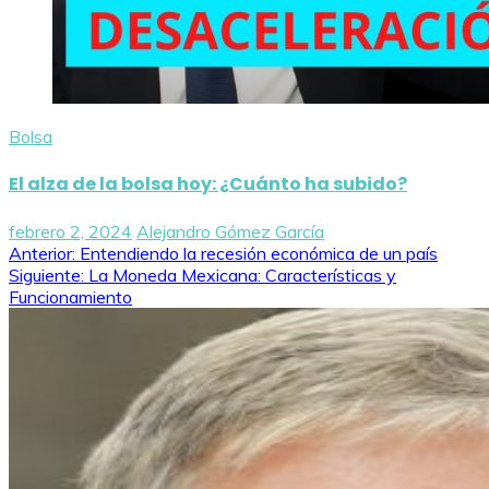
Bolsa
El alza de la bolsa hoy: ¿Cuánto ha subido?
febrero 2, 2024
Alejandro Gómez García
Navegación
Anterior:
Entendiendo la recesión económica de un país
Siguiente:
La Moneda Mexicana: Características y
de
Funcionamiento
entradas