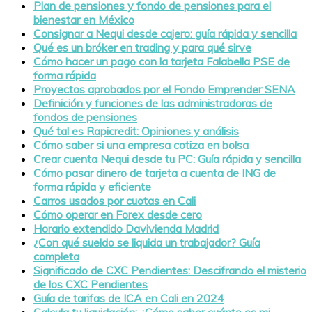
Plan de pensiones y fondo de pensiones para el
bienestar en México
Consignar a Nequi desde cajero: guía rápida y sencilla
Qué es un bróker en trading y para qué sirve
Cómo hacer un pago con la tarjeta Falabella PSE de
forma rápida
Proyectos aprobados por el Fondo Emprender SENA
Definición y funciones de las administradoras de
fondos de pensiones
Qué tal es Rapicredit: Opiniones y análisis
Cómo saber si una empresa cotiza en bolsa
Crear cuenta Nequi desde tu PC: Guía rápida y sencilla
Cómo pasar dinero de tarjeta a cuenta de ING de
forma rápida y eficiente
Carros usados por cuotas en Cali
Cómo operar en Forex desde cero
Horario extendido Davivienda Madrid
¿Con qué sueldo se liquida un trabajador? Guía
completa
Significado de CXC Pendientes: Descifrando el misterio
de los CXC Pendientes
Guía de tarifas de ICA en Cali en 2024
Calcula tu liquidación: ¿Cómo saber cuánto es mi