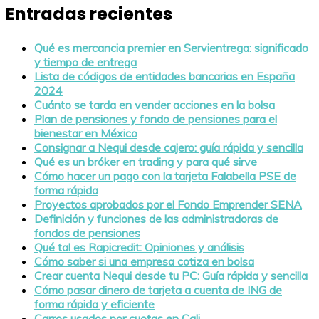
Entradas recientes
Qué es mercancia premier en Servientrega: significado
y tiempo de entrega
Lista de códigos de entidades bancarias en España
2024
Cuánto se tarda en vender acciones en la bolsa
Plan de pensiones y fondo de pensiones para el
bienestar en México
Consignar a Nequi desde cajero: guía rápida y sencilla
Qué es un bróker en trading y para qué sirve
Cómo hacer un pago con la tarjeta Falabella PSE de
forma rápida
Proyectos aprobados por el Fondo Emprender SENA
Definición y funciones de las administradoras de
fondos de pensiones
Qué tal es Rapicredit: Opiniones y análisis
Cómo saber si una empresa cotiza en bolsa
Crear cuenta Nequi desde tu PC: Guía rápida y sencilla
Cómo pasar dinero de tarjeta a cuenta de ING de
forma rápida y eficiente
Carros usados por cuotas en Cali