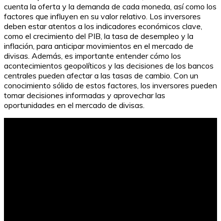
cuenta la oferta y la demanda de cada moneda, así como los
factores que influyen en su valor relativo. Los inversores
deben estar atentos a los indicadores económicos clave,
como el crecimiento del PIB, la tasa de desempleo y la
inflación, para anticipar movimientos en el mercado de
divisas. Además, es importante entender cómo los
acontecimientos geopolíticos y las decisiones de los bancos
centrales pueden afectar a las tasas de cambio. Con un
conocimiento sólido de estos factores, los inversores pueden
tomar decisiones informadas y aprovechar las
oportunidades en el mercado de divisas.
Requisitos para el subsidio de desempleo en
Comfenalco