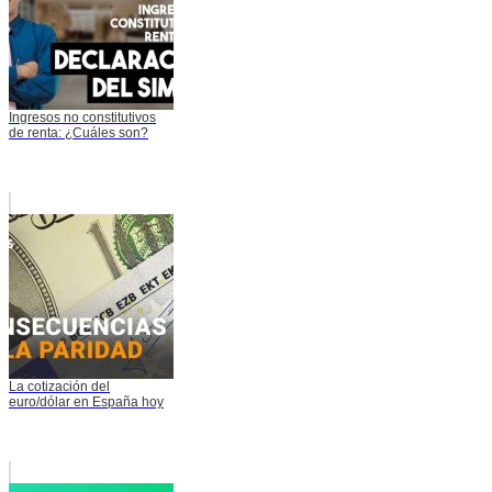
Ingresos no constitutivos
de renta: ¿Cuáles son?
La cotización del
euro/dólar en España hoy