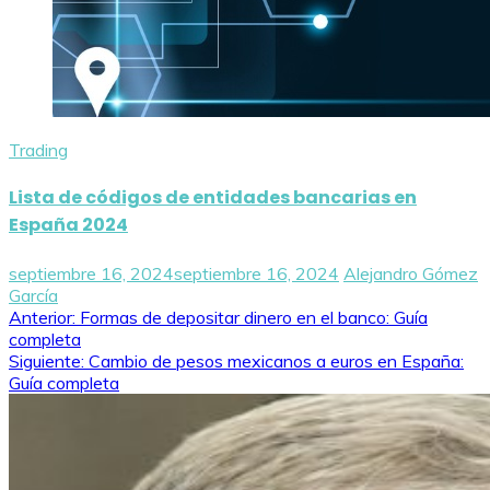
Trading
Lista de códigos de entidades bancarias en
España 2024
septiembre 16, 2024
septiembre 16, 2024
Alejandro Gómez
García
Navegación
Anterior:
Formas de depositar dinero en el banco: Guía
completa
de
Siguiente:
Cambio de pesos mexicanos a euros en España:
Guía completa
entradas