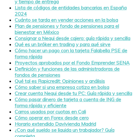
y tiempo de entrega
Lista de códigos de entidades bancarias en España
2024
Cuánto se tarda en vender acciones en la bolsa
Plan de pensiones y fondo de pensiones para el
bienestar en México
Consignar a Nequi desde cajero: guía rápida y sencilla
Qué es un bróker en trading y para qué sirve
Cómo hacer un pago con la tarjeta Falabella PSE de
forma rápida
Proyectos aprobados por el Fondo Emprender SENA
Definición y funciones de las administradoras de
fondos de pensiones
Qué tal es Rapicredit: Opiniones y análisis
Cómo saber si una empresa cotiza en bolsa
Crear cuenta Nequi desde tu PC: Guía rápida y sencilla
Cómo pasar dinero de tarjeta a cuenta de ING de
forma rápida y eficiente
Carros usados por cuotas en Cali
Cómo operar en Forex desde cero
Horario extendido Davivienda Madrid
¿Con qué sueldo se liquida un trabajador? Guía
completa