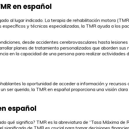
TMR en español
do al lugar indicado. La terapia de rehabilitación motora (TMR
 específicos y técnicas especializadas, la TMR ayuda a los paci
diciones, desde accidentes cerebrovasculares hasta lesiones 
rrollar planes de tratamiento personalizados que aborden sus n
cia en la capacidad de una persona para realizar actividades dia
ablantes la oportunidad de acceder a información y recursos c
n ser querido, la TMR en español proporciona una visión clara y
en español
o qué significa? TMR es la abreviatura de “Tasa Máxima de Ret
el significado de TMR es crucial para tomar decisiones financie