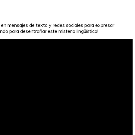
a en mensajes de texto y redes sociales para expresar
endo para desentrañar este misterio lingüístico!