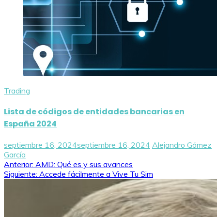
Trading
Lista de códigos de entidades bancarias en
España 2024
septiembre 16, 2024
septiembre 16, 2024
Alejandro Gómez
García
Navegación
Anterior:
AMD: Qué es y sus avances
Siguiente:
Accede fácilmente a Vive Tu Sim
de
entradas