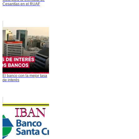
Cesantías en el RUAF
El banco con la mejor tasa
de interés