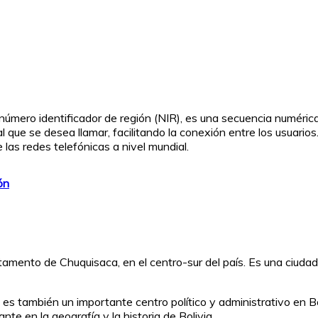
 número identificador de región (NIR), es una secuencia numéric
al que se desea llamar, facilitando la conexión entre los usuarios
las redes telefónicas a nivel mundial.
ón
artamento de Chuquisaca, en el centro-sur del país. Es una ciuda
es también un importante centro político y administrativo en Boli
nte en la geografía y la historia de Bolivia.