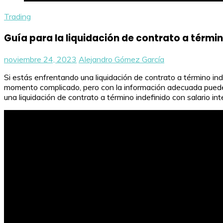
Trading
Guía para la liquidación de contrato a términ
noviembre 24, 2023
Alejandro Gómez García
Si estás enfrentando una liquidación de contrato a término inde
momento complicado, pero con la información adecuada puedes 
una liquidación de contrato a término indefinido con salario 