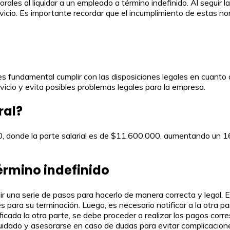
rales al liquidar a un empleado a término indefinido. Al seguir 
icio. Es importante recordar que el incumplimiento de estas no
 es fundamental cumplir con las disposiciones legales en cuanto
icio y evita posibles problemas legales para la empresa.
ral?
000, donde la parte salarial es de $11.600.000, aumentando un
érmino indefinido
uir una serie de pasos para hacerlo de manera correcta y legal. 
 para su terminación. Luego, es necesario notificar a la otra par
cada la otra parte, se debe proceder a realizar los pagos corre
uidado y asesorarse en caso de dudas para evitar complicacione