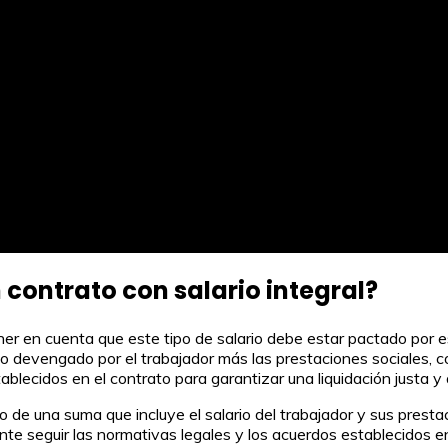
 contrato con salario integral?
ener en cuenta que este tipo de salario debe estar pactado por e
io devengado por el trabajador más las prestaciones sociales, c
ablecidos en el contrato para garantizar una liquidación justa 
ago de una suma que incluye el salario del trabajador y sus prest
nte seguir las normativas legales y los acuerdos establecidos en