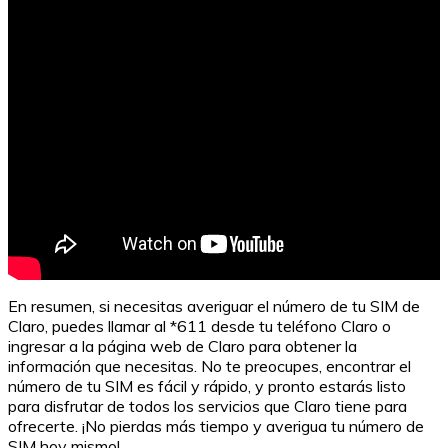
Plan de Pensiones en Inglés: Todo lo que Necesitas
Saber
En resumen, si necesitas averiguar el número de tu SIM de
Claro, puedes llamar al *611 desde tu teléfono Claro o
ingresar a la página web de Claro para obtener la
información que necesitas. No te preocupes, encontrar el
número de tu SIM es fácil y rápido, y pronto estarás listo
para disfrutar de todos los servicios que Claro tiene para
ofrecerte. ¡No pierdas más tiempo y averigua tu número de
SIM hoy mismo!