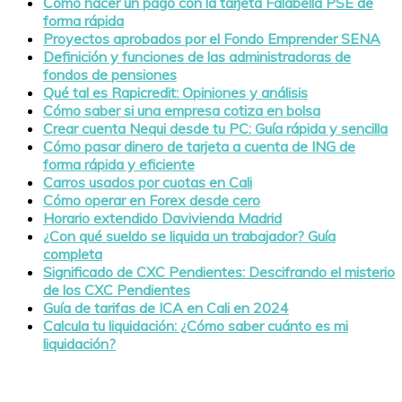
Cómo hacer un pago con la tarjeta Falabella PSE de
forma rápida
Proyectos aprobados por el Fondo Emprender SENA
Definición y funciones de las administradoras de
fondos de pensiones
Qué tal es Rapicredit: Opiniones y análisis
Cómo saber si una empresa cotiza en bolsa
Crear cuenta Nequi desde tu PC: Guía rápida y sencilla
Cómo pasar dinero de tarjeta a cuenta de ING de
forma rápida y eficiente
Carros usados por cuotas en Cali
Cómo operar en Forex desde cero
Horario extendido Davivienda Madrid
¿Con qué sueldo se liquida un trabajador? Guía
completa
Significado de CXC Pendientes: Descifrando el misterio
de los CXC Pendientes
Guía de tarifas de ICA en Cali en 2024
Calcula tu liquidación: ¿Cómo saber cuánto es mi
liquidación?