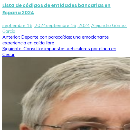
Lista de códigos de entidades bancarias en
España 2024
septiembre 16, 2024
septiembre 16, 2024
Alejandro Gómez
García
Navegación
Anterior:
Deporte con paracaídas: una emocionante
experiencia en caída libre
de
Siguiente:
Consultar impuestos vehiculares por placa en
Cesar
entradas