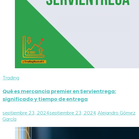
Trading
Qué es mercancia premier en Servientrega:
significado y tiempo de entrega
septiembre 23, 2024
septiembre 23, 2024
Alejandro Gómez
García