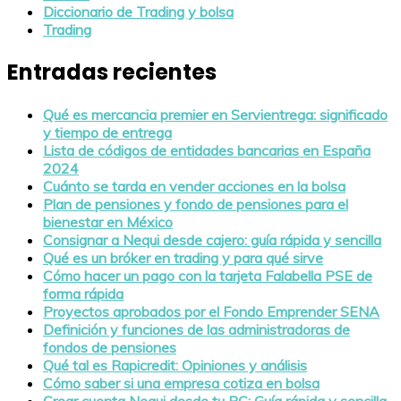
Diccionario de Trading y bolsa
Trading
Entradas recientes
Qué es mercancia premier en Servientrega: significado
y tiempo de entrega
Lista de códigos de entidades bancarias en España
2024
Cuánto se tarda en vender acciones en la bolsa
Plan de pensiones y fondo de pensiones para el
bienestar en México
Consignar a Nequi desde cajero: guía rápida y sencilla
Qué es un bróker en trading y para qué sirve
Cómo hacer un pago con la tarjeta Falabella PSE de
forma rápida
Proyectos aprobados por el Fondo Emprender SENA
Definición y funciones de las administradoras de
fondos de pensiones
Qué tal es Rapicredit: Opiniones y análisis
Cómo saber si una empresa cotiza en bolsa
Crear cuenta Nequi desde tu PC: Guía rápida y sencilla