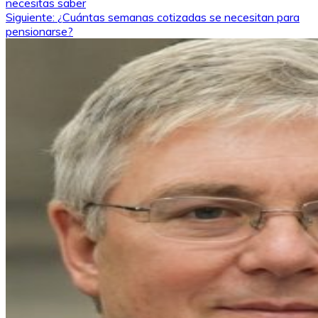
necesitas saber
de
Siguiente:
¿Cuántas semanas cotizadas se necesitan para
pensionarse?
entradas