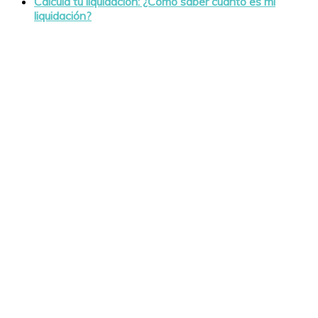
Calcula tu liquidación: ¿Cómo saber cuánto es mi
liquidación?