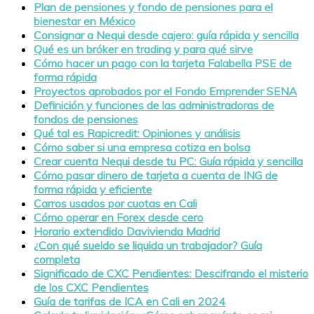
Plan de pensiones y fondo de pensiones para el
bienestar en México
Consignar a Nequi desde cajero: guía rápida y sencilla
Qué es un bróker en trading y para qué sirve
Cómo hacer un pago con la tarjeta Falabella PSE de
forma rápida
Proyectos aprobados por el Fondo Emprender SENA
Definición y funciones de las administradoras de
fondos de pensiones
Qué tal es Rapicredit: Opiniones y análisis
Cómo saber si una empresa cotiza en bolsa
Crear cuenta Nequi desde tu PC: Guía rápida y sencilla
Cómo pasar dinero de tarjeta a cuenta de ING de
forma rápida y eficiente
Carros usados por cuotas en Cali
Cómo operar en Forex desde cero
Horario extendido Davivienda Madrid
¿Con qué sueldo se liquida un trabajador? Guía
completa
Significado de CXC Pendientes: Descifrando el misterio
de los CXC Pendientes
Guía de tarifas de ICA en Cali en 2024