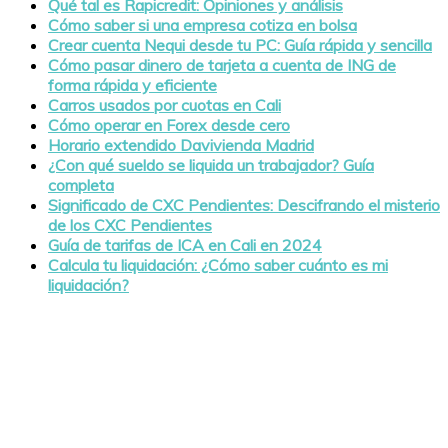
Qué tal es Rapicredit: Opiniones y análisis
Cómo saber si una empresa cotiza en bolsa
Crear cuenta Nequi desde tu PC: Guía rápida y sencilla
Cómo pasar dinero de tarjeta a cuenta de ING de
forma rápida y eficiente
Carros usados por cuotas en Cali
Cómo operar en Forex desde cero
Horario extendido Davivienda Madrid
¿Con qué sueldo se liquida un trabajador? Guía
completa
Significado de CXC Pendientes: Descifrando el misterio
de los CXC Pendientes
Guía de tarifas de ICA en Cali en 2024
Calcula tu liquidación: ¿Cómo saber cuánto es mi
liquidación?