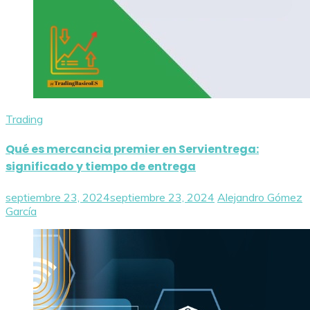
Trading
Qué es mercancia premier en Servientrega:
significado y tiempo de entrega
septiembre 23, 2024
septiembre 23, 2024
Alejandro Gómez
García