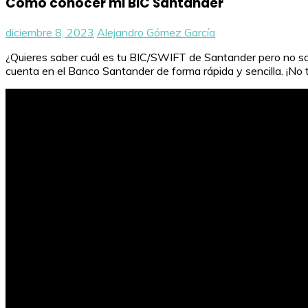
Cómo conocer mi BIC Santander
diciembre 8, 2023
Alejandro Gómez García
¿Quieres saber cuál es tu BIC/SWIFT de Santander pero no s
cuenta en el Banco Santander de forma rápida y sencilla. ¡No 