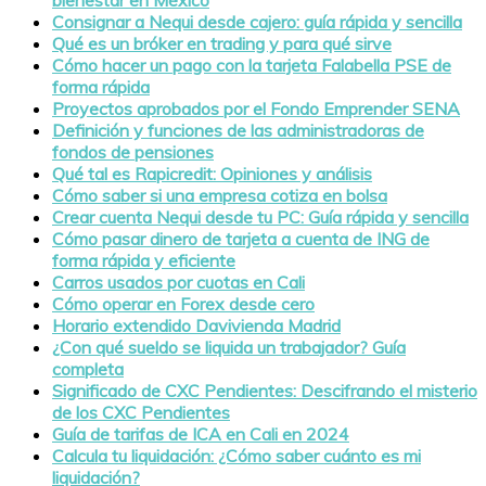
Consignar a Nequi desde cajero: guía rápida y sencilla
Qué es un bróker en trading y para qué sirve
Cómo hacer un pago con la tarjeta Falabella PSE de
forma rápida
Proyectos aprobados por el Fondo Emprender SENA
Definición y funciones de las administradoras de
fondos de pensiones
Qué tal es Rapicredit: Opiniones y análisis
Cómo saber si una empresa cotiza en bolsa
Crear cuenta Nequi desde tu PC: Guía rápida y sencilla
Cómo pasar dinero de tarjeta a cuenta de ING de
forma rápida y eficiente
Carros usados por cuotas en Cali
Cómo operar en Forex desde cero
Horario extendido Davivienda Madrid
¿Con qué sueldo se liquida un trabajador? Guía
completa
Significado de CXC Pendientes: Descifrando el misterio
de los CXC Pendientes
Guía de tarifas de ICA en Cali en 2024
Calcula tu liquidación: ¿Cómo saber cuánto es mi
liquidación?