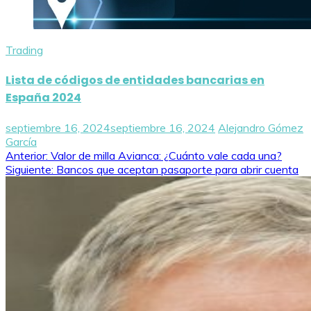
Trading
Lista de códigos de entidades bancarias en
España 2024
septiembre 16, 2024
septiembre 16, 2024
Alejandro Gómez
García
Navegación
Anterior:
Valor de milla Avianca: ¿Cuánto vale cada una?
Siguiente:
Bancos que aceptan pasaporte para abrir cuenta
de
entradas