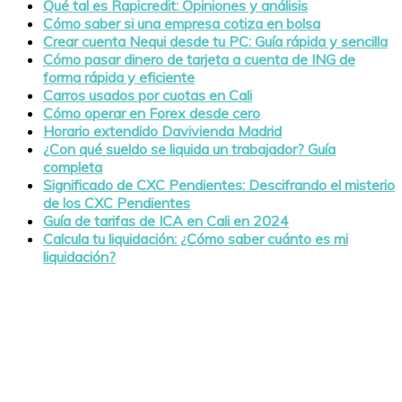
Qué tal es Rapicredit: Opiniones y análisis
Cómo saber si una empresa cotiza en bolsa
Crear cuenta Nequi desde tu PC: Guía rápida y sencilla
Cómo pasar dinero de tarjeta a cuenta de ING de
forma rápida y eficiente
Carros usados por cuotas en Cali
Cómo operar en Forex desde cero
Horario extendido Davivienda Madrid
¿Con qué sueldo se liquida un trabajador? Guía
completa
Significado de CXC Pendientes: Descifrando el misterio
de los CXC Pendientes
Guía de tarifas de ICA en Cali en 2024
Calcula tu liquidación: ¿Cómo saber cuánto es mi
liquidación?