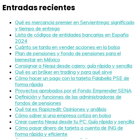
Entradas recientes
Qué es mercancia premier en Servientrega: significado
y tiempo de entrega
Lista de códigos de entidades bancarias en España
2024
Cuánto se tarda en vender acciones en la bolsa
Plan de pensiones y fondo de pensiones para el
bienestar en México
Consignar a Nequi desde cajero: guía rápida y sencilla
Qué es un bróker en trading y para qué sirve
Cómo hacer un pago con la tarjeta Falabella PSE de
forma rápida
Proyectos aprobados por el Fondo Emprender SENA
Definición y funciones de las administradoras de
fondos de pensiones
Qué tal es Rapicredit: Opiniones y análisis
Cómo saber si una empresa cotiza en bolsa
Crear cuenta Nequi desde tu PC: Guía rápida y sencilla
Cómo pasar dinero de tarjeta a cuenta de ING de
forma rápida y eficiente