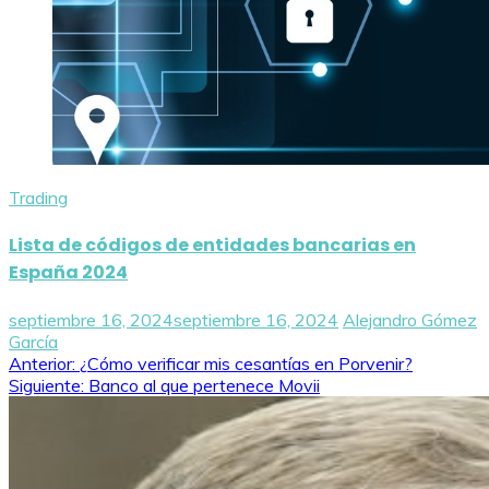
Trading
Lista de códigos de entidades bancarias en
España 2024
septiembre 16, 2024
septiembre 16, 2024
Alejandro Gómez
García
Navegación
Anterior:
¿Cómo verificar mis cesantías en Porvenir?
Siguiente:
Banco al que pertenece Movii
de
entradas