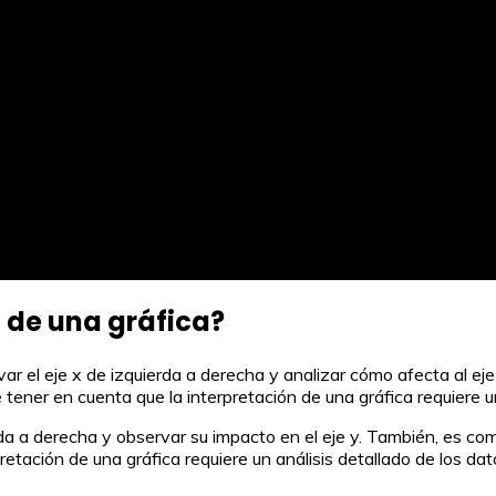
 de una gráfica?
servar el eje x de izquierda a derecha y analizar cómo afecta a
e tener en cuenta que la interpretación de una gráfica requiere u
uierda a derecha y observar su impacto en el eje y. También, es
pretación de una gráfica requiere un análisis detallado de los da