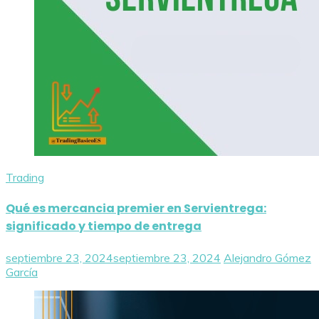
Trading
Qué es mercancia premier en Servientrega:
significado y tiempo de entrega
septiembre 23, 2024
septiembre 23, 2024
Alejandro Gómez
García