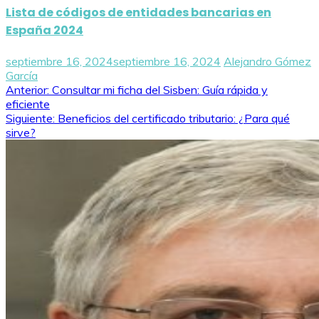
Lista de códigos de entidades bancarias en
España 2024
septiembre 16, 2024
septiembre 16, 2024
Alejandro Gómez
García
Navegación
Anterior:
Consultar mi ficha del Sisben: Guía rápida y
eficiente
de
Siguiente:
Beneficios del certificado tributario: ¿Para qué
sirve?
entradas