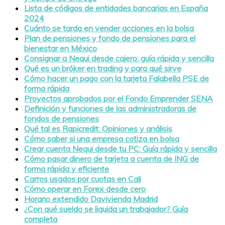
Lista de códigos de entidades bancarias en España
2024
Cuánto se tarda en vender acciones en la bolsa
Plan de pensiones y fondo de pensiones para el
bienestar en México
Consignar a Nequi desde cajero: guía rápida y sencilla
Qué es un bróker en trading y para qué sirve
Cómo hacer un pago con la tarjeta Falabella PSE de
forma rápida
Proyectos aprobados por el Fondo Emprender SENA
Definición y funciones de las administradoras de
fondos de pensiones
Qué tal es Rapicredit: Opiniones y análisis
Cómo saber si una empresa cotiza en bolsa
Crear cuenta Nequi desde tu PC: Guía rápida y sencilla
Cómo pasar dinero de tarjeta a cuenta de ING de
forma rápida y eficiente
Carros usados por cuotas en Cali
Cómo operar en Forex desde cero
Horario extendido Davivienda Madrid
¿Con qué sueldo se liquida un trabajador? Guía
completa