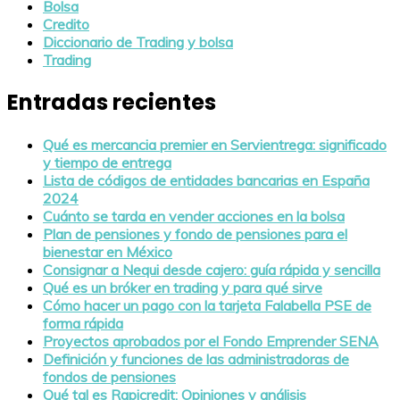
Bolsa
Credito
Diccionario de Trading y bolsa
Trading
Entradas recientes
Qué es mercancia premier en Servientrega: significado
y tiempo de entrega
Lista de códigos de entidades bancarias en España
2024
Cuánto se tarda en vender acciones en la bolsa
Plan de pensiones y fondo de pensiones para el
bienestar en México
Consignar a Nequi desde cajero: guía rápida y sencilla
Qué es un bróker en trading y para qué sirve
Cómo hacer un pago con la tarjeta Falabella PSE de
forma rápida
Proyectos aprobados por el Fondo Emprender SENA
Definición y funciones de las administradoras de
fondos de pensiones
Qué tal es Rapicredit: Opiniones y análisis