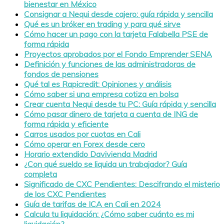
bienestar en México
Consignar a Nequi desde cajero: guía rápida y sencilla
Qué es un bróker en trading y para qué sirve
Cómo hacer un pago con la tarjeta Falabella PSE de
forma rápida
Proyectos aprobados por el Fondo Emprender SENA
Definición y funciones de las administradoras de
fondos de pensiones
Qué tal es Rapicredit: Opiniones y análisis
Cómo saber si una empresa cotiza en bolsa
Crear cuenta Nequi desde tu PC: Guía rápida y sencilla
Cómo pasar dinero de tarjeta a cuenta de ING de
forma rápida y eficiente
Carros usados por cuotas en Cali
Cómo operar en Forex desde cero
Horario extendido Davivienda Madrid
¿Con qué sueldo se liquida un trabajador? Guía
completa
Significado de CXC Pendientes: Descifrando el misterio
de los CXC Pendientes
Guía de tarifas de ICA en Cali en 2024
Calcula tu liquidación: ¿Cómo saber cuánto es mi
liquidación?