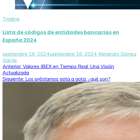
Trading
Lista de códigos de entidades bancarias en
España 2024
septiembre 16, 2024
septiembre 16, 2024
Alejandro Gómez
García
Navegación
Anterior:
Valores IBEX en Tiempo Real: Una Visión
Actualizada
de
Siguiente:
Los préstamos gota a gota: ¿qué son?
entradas