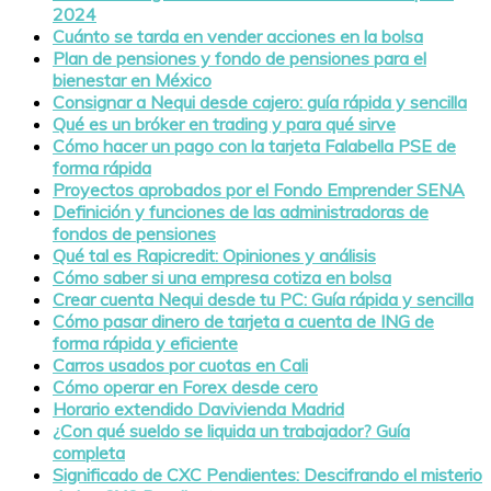
2024
Cuánto se tarda en vender acciones en la bolsa
Plan de pensiones y fondo de pensiones para el
bienestar en México
Consignar a Nequi desde cajero: guía rápida y sencilla
Qué es un bróker en trading y para qué sirve
Cómo hacer un pago con la tarjeta Falabella PSE de
forma rápida
Proyectos aprobados por el Fondo Emprender SENA
Definición y funciones de las administradoras de
fondos de pensiones
Qué tal es Rapicredit: Opiniones y análisis
Cómo saber si una empresa cotiza en bolsa
Crear cuenta Nequi desde tu PC: Guía rápida y sencilla
Cómo pasar dinero de tarjeta a cuenta de ING de
forma rápida y eficiente
Carros usados por cuotas en Cali
Cómo operar en Forex desde cero
Horario extendido Davivienda Madrid
¿Con qué sueldo se liquida un trabajador? Guía
completa
Significado de CXC Pendientes: Descifrando el misterio