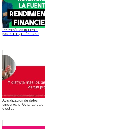
Retención en la fuente
para CDT: ¿Cuánto es?
Actualización de datos
tarjeta éxito: Guía rápida y
efectiva