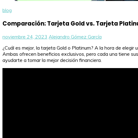
blog
Comparación: Tarjeta Gold vs. Tarjeta Plati
noviembre 24, 2023
Alejandro Gómez García
¿Cuál es mejor, la tarjeta Gold o Platinum? A la hora de elegir
Ambas ofrecen beneficios exclusivos, pero cada una tiene sus p
ayudarte a tomar la mejor decisión financiera.