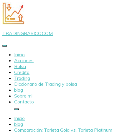
Saltar
al
contenido
TRADINGBASICO.COM
Inicio
Acciones
Bolsa
Credito
Trading
Diccionario de Trading y bolsa
blog
Sobre mi
Contacto
Inicio
blog
Comparación: Tarjeta Gold vs. Tarjeta Platinum