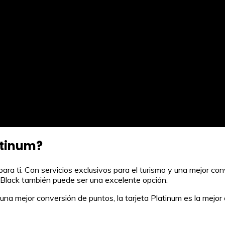
atinum?
n para ti. Con servicios exclusivos para el turismo y una mejor c
ta Black también puede ser una excelente opción.
una mejor conversión de puntos, la tarjeta Platinum es la mejor 