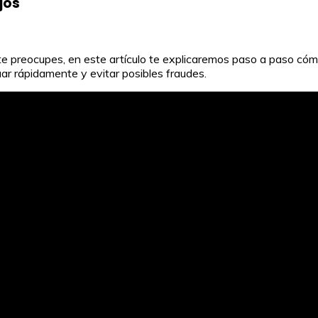
jos
te preocupes, en este artículo te explicaremos paso a paso cóm
ar rápidamente y evitar posibles fraudes.