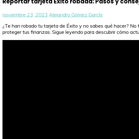
Reportar tarjeta Éxito robada: Pasos y conse
noviembre 23, 2023
Alejandro Gómez García
¿Te han robado tu tarjeta de Éxito y no sabes qué hacer? No 
proteger tus finanzas. Sigue leyendo para descubrir cómo actu