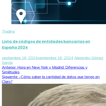
Trading
Lista de códigos de entidades bancarias en
España 2024
septiembre 16, 2024
septiembre 16, 2024
Alejandro Gómez
García
Navegación
Anterior:
Hora en New York y Madrid: Diferencias y
Similitudes
de
Siguiente:
¿Cómo saber la cantidad de datos que tengo en
Claro?
entradas