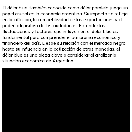
El dólar blue, también conocido como dólar paralelo, juega un
papel crucial en la economía argentina. Su impacto se refleja
en la inflación, la competitividad de las exportaciones y el
poder adquisitivo de los ciudadanos. Entender las
fluctuaciones y factores que influyen en el dólar blue es
fundamental para comprender el panorama económico y
financiero del país. Desde su relación con el mercado negro
hasta su influencia en la cotización de otras monedas, el
dólar blue es una pieza clave a considerar al analizar la
situación económica de Argentina.
¿Cómo averiguar el dueño de un carro por placa?