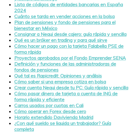
Lista de códigos de entidades bancarias en España
2024
Cuánto se tarda en vender acciones en la bolsa
Plan de pensiones y fondo de pensiones para el
bienestar en México
Consignar a Nequi desde cajero: guía rápida y sencilla
Qué es un bróker en trading y para qué sirve
Cómo hacer un pago con la tarjeta Falabella PSE de
forma rápida
Proyectos aprobados por el Fondo Emprender SENA
Definición y funciones de las administradoras de
fondos de pensiones
Qué tal es Rapicredit: Opiniones y análisis
Cómo saber si una empresa cotiza en bolsa
Crear cuenta Nequi desde tu PC: Guía rápida y sencilla
Cómo pasar dinero de tarjeta a cuenta de ING de
forma rápida y eficiente
Carros usados por cuotas en Cali
Cómo operar en Forex desde cero
Horario extendido Davivienda Madrid
¿Con qué sueldo se liquida un trabajador? Guía
completa