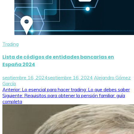
Trading
Lista de códigos de entidades bancarias en
España 2024
septiembre 16, 2024
septiembre 16, 2024
Alejandro Gómez
García
Navegación
Anterior:
Lo esencial para hacer trading: Lo que debes saber
Siguiente:
Requisitos para obtener la pensión familiar: guía
de
completa
entradas