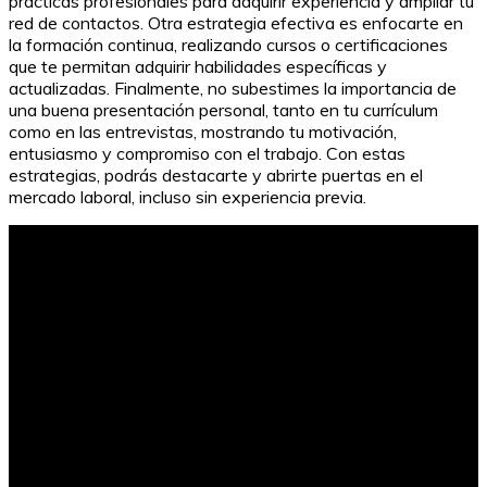
prácticas profesionales para adquirir experiencia y ampliar tu
red de contactos. Otra estrategia efectiva es enfocarte en
la formación continua, realizando cursos o certificaciones
que te permitan adquirir habilidades específicas y
actualizadas. Finalmente, no subestimes la importancia de
una buena presentación personal, tanto en tu currículum
como en las entrevistas, mostrando tu motivación,
entusiasmo y compromiso con el trabajo. Con estas
estrategias, podrás destacarte y abrirte puertas en el
mercado laboral, incluso sin experiencia previa.
Código Postal de Los Patios, Cúcuta: Guía Completa