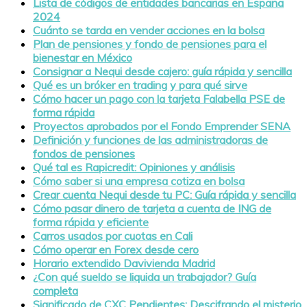
Lista de códigos de entidades bancarias en España
2024
Cuánto se tarda en vender acciones en la bolsa
Plan de pensiones y fondo de pensiones para el
bienestar en México
Consignar a Nequi desde cajero: guía rápida y sencilla
Qué es un bróker en trading y para qué sirve
Cómo hacer un pago con la tarjeta Falabella PSE de
forma rápida
Proyectos aprobados por el Fondo Emprender SENA
Definición y funciones de las administradoras de
fondos de pensiones
Qué tal es Rapicredit: Opiniones y análisis
Cómo saber si una empresa cotiza en bolsa
Crear cuenta Nequi desde tu PC: Guía rápida y sencilla
Cómo pasar dinero de tarjeta a cuenta de ING de
forma rápida y eficiente
Carros usados por cuotas en Cali
Cómo operar en Forex desde cero
Horario extendido Davivienda Madrid
¿Con qué sueldo se liquida un trabajador? Guía
completa
Significado de CXC Pendientes: Descifrando el misterio