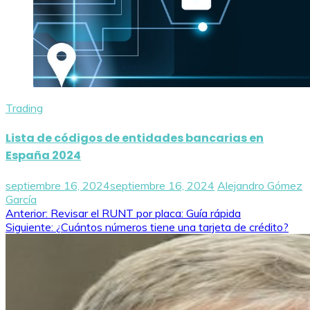
Trading
Lista de códigos de entidades bancarias en
España 2024
septiembre 16, 2024
septiembre 16, 2024
Alejandro Gómez
García
Navegación
Anterior:
Revisar el RUNT por placa: Guía rápida
Siguiente:
¿Cuántos números tiene una tarjeta de crédito?
de
entradas