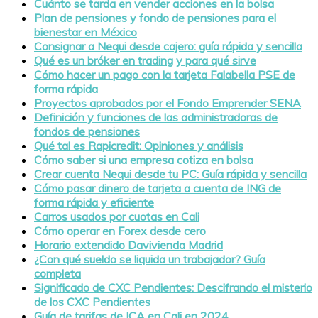
Cuánto se tarda en vender acciones en la bolsa
Plan de pensiones y fondo de pensiones para el
bienestar en México
Consignar a Nequi desde cajero: guía rápida y sencilla
Qué es un bróker en trading y para qué sirve
Cómo hacer un pago con la tarjeta Falabella PSE de
forma rápida
Proyectos aprobados por el Fondo Emprender SENA
Definición y funciones de las administradoras de
fondos de pensiones
Qué tal es Rapicredit: Opiniones y análisis
Cómo saber si una empresa cotiza en bolsa
Crear cuenta Nequi desde tu PC: Guía rápida y sencilla
Cómo pasar dinero de tarjeta a cuenta de ING de
forma rápida y eficiente
Carros usados por cuotas en Cali
Cómo operar en Forex desde cero
Horario extendido Davivienda Madrid
¿Con qué sueldo se liquida un trabajador? Guía
completa
Significado de CXC Pendientes: Descifrando el misterio
de los CXC Pendientes
Guía de tarifas de ICA en Cali en 2024