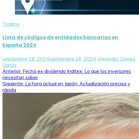
Trading
Lista de códigos de entidades bancarias en
España 2024
septiembre 16, 2024
septiembre 16, 2024
Alejandro Gómez
García
Navegación
Anterior:
Fecha ex dividendo Inditex: Lo que los inversores
necesitan saber
de
Siguiente:
La hora actual en Japón: Actualización precisa y
rápida
entradas