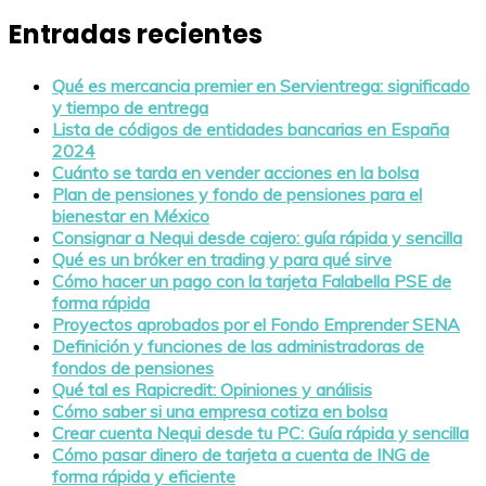
Entradas recientes
Qué es mercancia premier en Servientrega: significado
y tiempo de entrega
Lista de códigos de entidades bancarias en España
2024
Cuánto se tarda en vender acciones en la bolsa
Plan de pensiones y fondo de pensiones para el
bienestar en México
Consignar a Nequi desde cajero: guía rápida y sencilla
Qué es un bróker en trading y para qué sirve
Cómo hacer un pago con la tarjeta Falabella PSE de
forma rápida
Proyectos aprobados por el Fondo Emprender SENA
Definición y funciones de las administradoras de
fondos de pensiones
Qué tal es Rapicredit: Opiniones y análisis
Cómo saber si una empresa cotiza en bolsa
Crear cuenta Nequi desde tu PC: Guía rápida y sencilla
Cómo pasar dinero de tarjeta a cuenta de ING de
forma rápida y eficiente