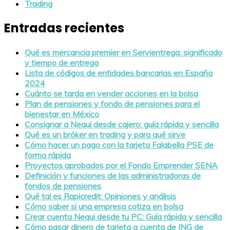
Trading
Entradas recientes
Qué es mercancia premier en Servientrega: significado
y tiempo de entrega
Lista de códigos de entidades bancarias en España
2024
Cuánto se tarda en vender acciones en la bolsa
Plan de pensiones y fondo de pensiones para el
bienestar en México
Consignar a Nequi desde cajero: guía rápida y sencilla
Qué es un bróker en trading y para qué sirve
Cómo hacer un pago con la tarjeta Falabella PSE de
forma rápida
Proyectos aprobados por el Fondo Emprender SENA
Definición y funciones de las administradoras de
fondos de pensiones
Qué tal es Rapicredit: Opiniones y análisis
Cómo saber si una empresa cotiza en bolsa
Crear cuenta Nequi desde tu PC: Guía rápida y sencilla
Cómo pasar dinero de tarjeta a cuenta de ING de