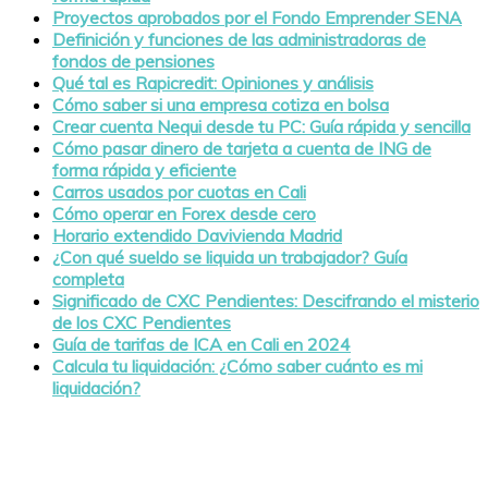
Proyectos aprobados por el Fondo Emprender SENA
Definición y funciones de las administradoras de
fondos de pensiones
Qué tal es Rapicredit: Opiniones y análisis
Cómo saber si una empresa cotiza en bolsa
Crear cuenta Nequi desde tu PC: Guía rápida y sencilla
Cómo pasar dinero de tarjeta a cuenta de ING de
forma rápida y eficiente
Carros usados por cuotas en Cali
Cómo operar en Forex desde cero
Horario extendido Davivienda Madrid
¿Con qué sueldo se liquida un trabajador? Guía
completa
Significado de CXC Pendientes: Descifrando el misterio
de los CXC Pendientes
Guía de tarifas de ICA en Cali en 2024
Calcula tu liquidación: ¿Cómo saber cuánto es mi
liquidación?