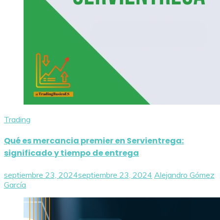
Trading
Qué es mercancia premier en Servientrega:
significado y tiempo de entrega
septiembre 23, 2024
septiembre 23, 2024
Alejandro Gómez
García