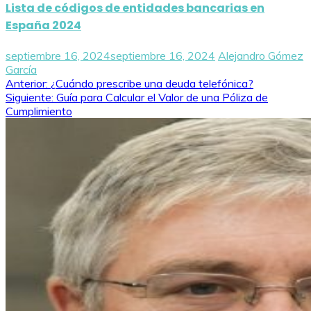
Lista de códigos de entidades bancarias en
España 2024
septiembre 16, 2024
septiembre 16, 2024
Alejandro Gómez
García
Navegación
Anterior:
¿Cuándo prescribe una deuda telefónica?
Siguiente:
Guía para Calcular el Valor de una Póliza de
de
Cumplimiento
entradas