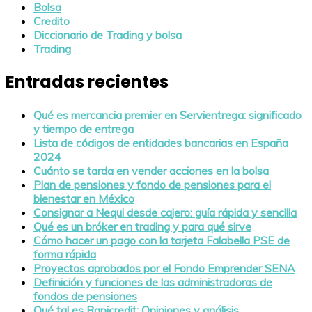
Bolsa
Credito
Diccionario de Trading y bolsa
Trading
Entradas recientes
Qué es mercancia premier en Servientrega: significado
y tiempo de entrega
Lista de códigos de entidades bancarias en España
2024
Cuánto se tarda en vender acciones en la bolsa
Plan de pensiones y fondo de pensiones para el
bienestar en México
Consignar a Nequi desde cajero: guía rápida y sencilla
Qué es un bróker en trading y para qué sirve
Cómo hacer un pago con la tarjeta Falabella PSE de
forma rápida
Proyectos aprobados por el Fondo Emprender SENA
Definición y funciones de las administradoras de
fondos de pensiones
Qué tal es Rapicredit: Opiniones y análisis