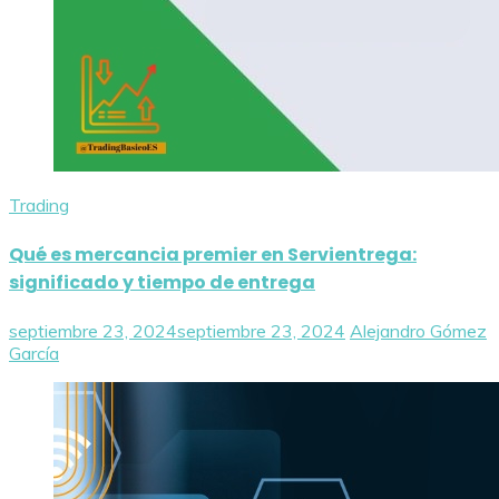
Trading
Qué es mercancia premier en Servientrega:
significado y tiempo de entrega
septiembre 23, 2024
septiembre 23, 2024
Alejandro Gómez
García