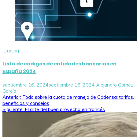
Trading
Lista de códigos de entidades bancarias en
España 2024
septiembre 16, 2024
septiembre 16, 2024
Alejandro Gómez
García
Navegación
Anterior:
Todo sobre la cuota de manejo de Codensa: tarifas,
beneficios y consejos
de
Siguiente:
El arte del buen provecho en francés
entradas