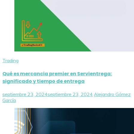
Trading
Qué es mercancia premier en Servientrega:
significado y tiempo de entrega
septiembre 23, 2024
septiembre 23, 2024
Alejandro Gómez
García