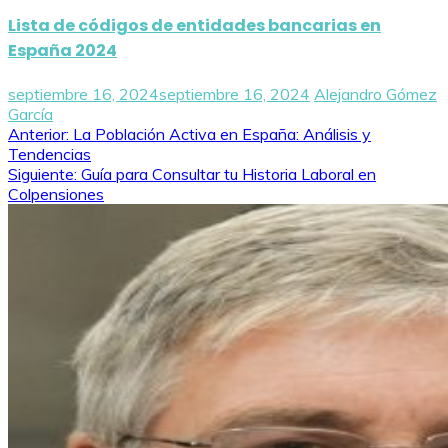
Lista de códigos de entidades bancarias en
España 2024
septiembre 16, 2024
septiembre 16, 2024
Alejandro Gómez
García
Navegación
Anterior:
La Población Activa en España: Análisis y
Tendencias
de
Siguiente:
Guía para Consultar tu Historia Laboral en
Colpensiones
entradas