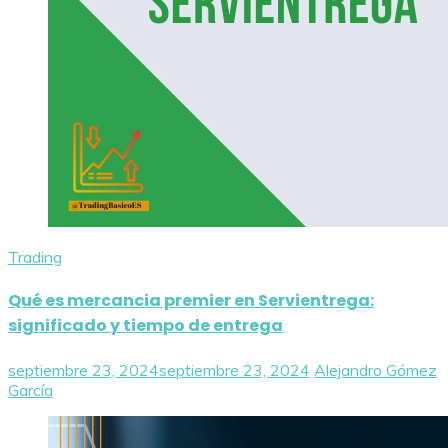
Trading
Qué es mercancia premier en Servientrega:
significado y tiempo de entrega
septiembre 23, 2024
septiembre 23, 2024
Alejandro Gómez
García