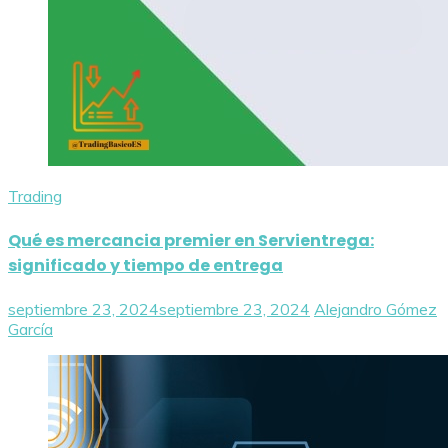
Trading
Qué es mercancia premier en Servientrega:
significado y tiempo de entrega
septiembre 23, 2024
septiembre 23, 2024
Alejandro Gómez
García