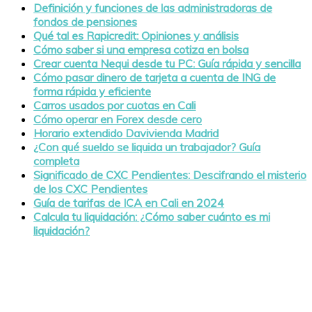
Definición y funciones de las administradoras de
fondos de pensiones
Qué tal es Rapicredit: Opiniones y análisis
Cómo saber si una empresa cotiza en bolsa
Crear cuenta Nequi desde tu PC: Guía rápida y sencilla
Cómo pasar dinero de tarjeta a cuenta de ING de
forma rápida y eficiente
Carros usados por cuotas en Cali
Cómo operar en Forex desde cero
Horario extendido Davivienda Madrid
¿Con qué sueldo se liquida un trabajador? Guía
completa
Significado de CXC Pendientes: Descifrando el misterio
de los CXC Pendientes
Guía de tarifas de ICA en Cali en 2024
Calcula tu liquidación: ¿Cómo saber cuánto es mi
liquidación?