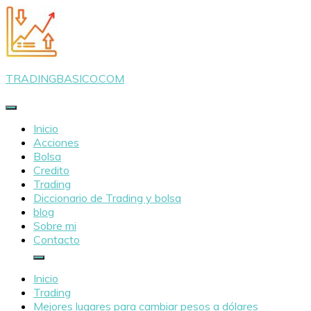
Saltar
al
contenido
TRADINGBASICO.COM
Inicio
Acciones
Bolsa
Credito
Trading
Diccionario de Trading y bolsa
blog
Sobre mi
Contacto
Inicio
Trading
Mejores lugares para cambiar pesos a dólares